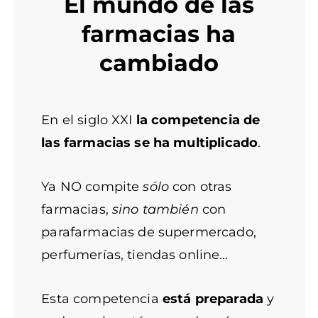
El mundo de las
a
farmacias ha
b
e
cambiado
l
En el siglo XXI
la competencia de
las farmacias se ha multiplicado
.
Ya NO compite
sólo
con otras
farmacias,
sino también
con
parafarmacias de supermercado,
perfumerías, tiendas online…
Esta competencia
está preparada
y