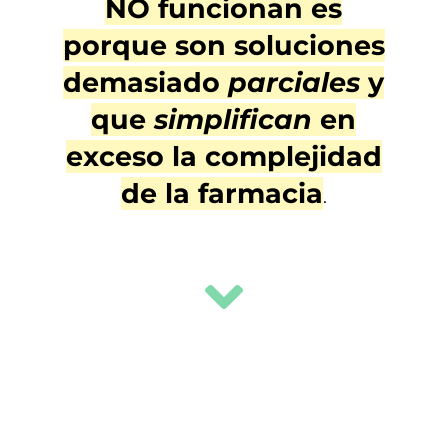
NO funcionan es
porque son soluciones
demasiado
parciales
y
que
simplifican
en
exceso
la complejidad
de la farmacia
.
I
c
o
n
l
a