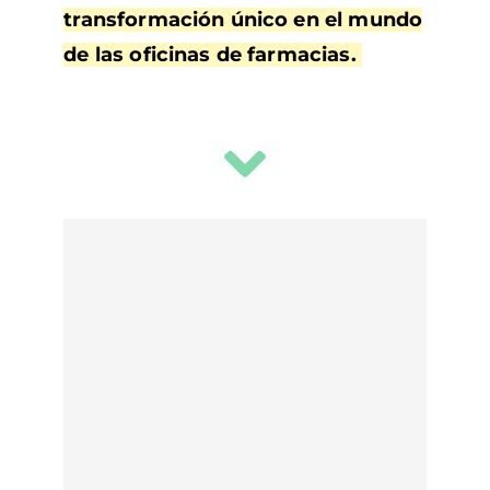
transformación único en el mundo
de las oficinas de farmacias.
I
c
o
La farmacia ha
n
cambiado
l
radicalmente,
a
incluida yo
b
e
l
No conseguía que mi equipo