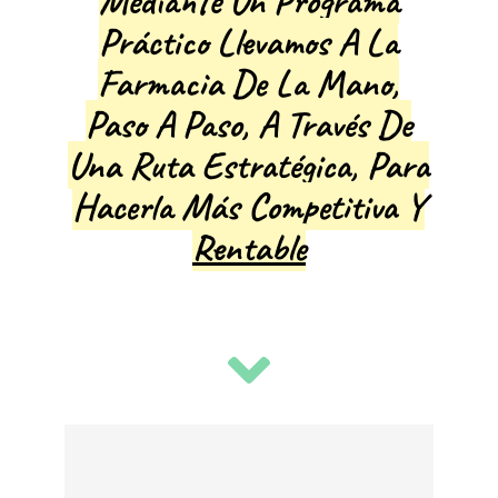
Mediante Un Programa
Práctico Llevamos A La
Farmacia De La Mano,
Paso A Paso, A Través De
Una Ruta Estratégica, Para
Hacerla Más Competitiva Y
Rentable
I
c
o
Fue un acierto
n