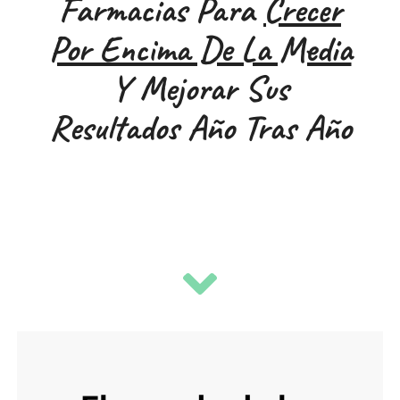
Farmacias Para
Crecer
Por Encima De La Media
Y Mejorar Sus
Resultados Año Tras Año
I
c
o
n
l