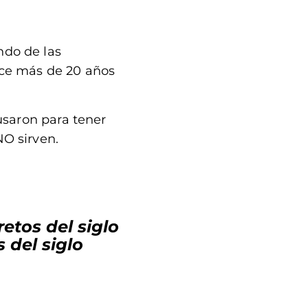
do de las
ce más de 20 años
usaron para tener
NO sirven.
etos del siglo
 del siglo