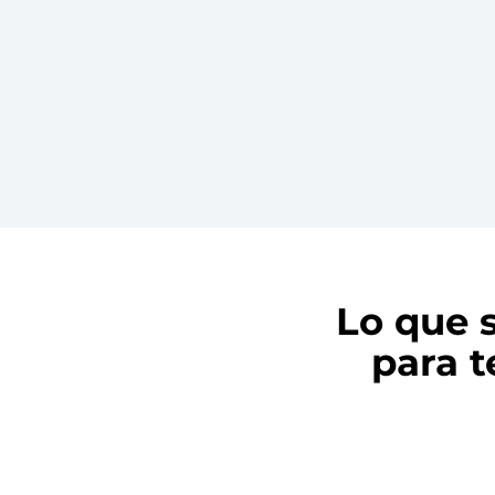
n
l
a
b
e
l
Lo que s
para t