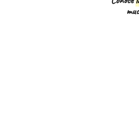
Conoce
l
muc
I
c
o
n
l