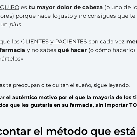
EQUIPO
es
tu mayor dolor de cabeza
(o uno de l
res) porque hace lo justo y no consigues que te 
 un
plus
 que los
CLIENTES y PACIENTES
son cada vez
men
 farmacia
y no sabes
qué hacer
(o cómo hacerlo)
ártelos»
as te preocupan o te quitan el sueño, s
igue leyendo.
car
el auténtico motivo por el que la mayoría de los t
ados que les gustaría en su farmacia, sin importar T
 contar el método que est